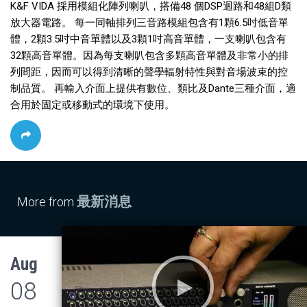
K&F VIDA 採用模組化陣列喇叭，搭備48 個DSP迴路和48組D類
放大器電路。 每一同軸排列三音路模組包含有1顆6.5吋低音單
體，2顆3.5吋中音單體以及3顆1吋高音單體，一支喇叭包含有
32顆高音單體。因為每支喇叭包含多顆高音單體及非常小的排
列間距，因而可以得到清晰的聲學輻射特性與對音場波束的控
制品質。 再輸入介面上提供有數位、類比及Dante三種介面，適
合用於固定或移動式的環境下使用。
最新消息
More from
Aug
08