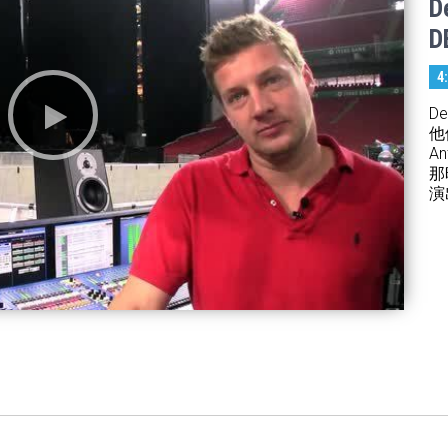
D
4
D
他
A
那
演