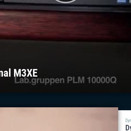
inal M3XE
Dy
D