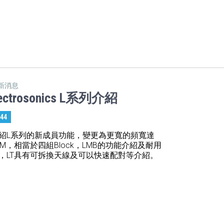
新消息
ectrosonics L系列介紹
:44
紹L系列的新成員功能，變更為更寬的頻寬達
5M，相當於四組Block，LMB的功能介紹及耐用
，LT具有可拆換天線及可以快速配對等介紹。