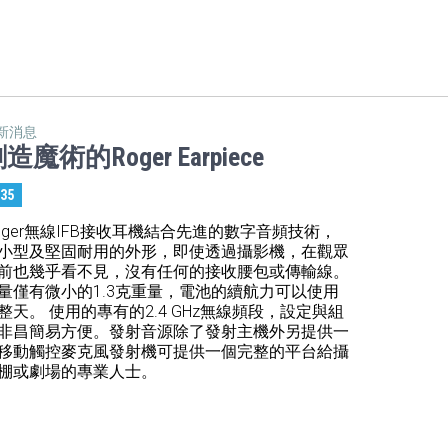
新消息
造魔術的Roger Earpiece
:35
oger無線IFB接收耳機結合先進的數字音頻技術，
小型及堅固耐用的外形，即使透過攝影機，在觀眾
前也幾乎看不見，沒有任何的接收腰包或傳輸線。
量僅有微小的1.3克重量，電池的續航力可以使用
整天。 使用的專有的2.4 GHz無線頻段，設定與組
非昌簡易方便。發射音源除了發射主機外另提供一
移動觸控麥克風發射機可提供一個完整的平台給攝
棚或劇場的專業人士。