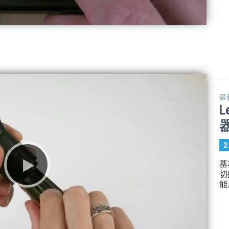
最
L
2
基
切
能