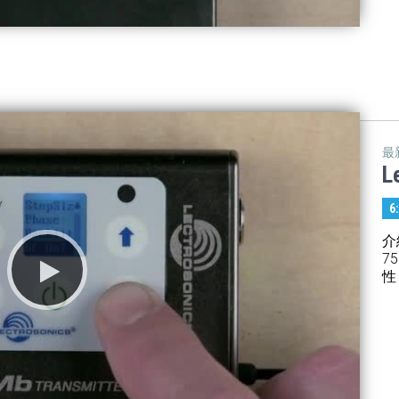
最
L
6
介
7
性