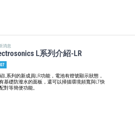
新消息
ectrosonics L系列介紹-LR
:07
紹L系列的新成員LR功能，電池有燈號顯示狀態，
有基礎防潑水的面板，還可以掃描環境頻寬與LT快
配對等簡便功能。