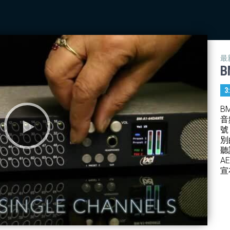
最
B
3
B
音
號
別
聽
A
宣