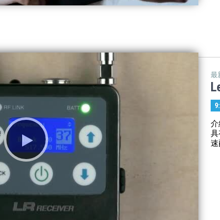
最
L
9
介
具
速