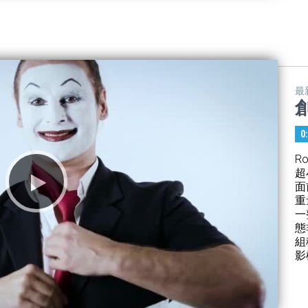
最
創
0
R
超
面
重
一
態
組
影