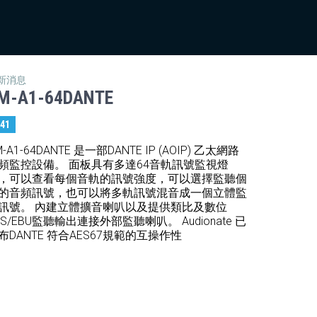
新消息
M-A1-64DANTE
:41
M-A1-64DANTE 是一部DANTE IP (AOIP) 乙太網路
頻監控設備。 面板具有多達64音軌訊號監視燈
，可以查看每個音軌的訊號強度，可以選擇監聽個
的音頻訊號，也可以將多軌訊號混音成一個立體監
訊號。 內建立體擴音喇叭以及提供類比及數位
ES/EBU監聽輸出連接外部監聽喇叭。 Audionate 已
布DANTE 符合AES67規範的互操作性