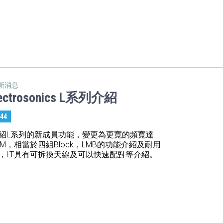
新消息
ectrosonics L系列介紹
:44
紹L系列的新成員功能，變更為更寬的頻寬達
5M，相當於四組Block，LMB的功能介紹及耐用
，LT具有可拆換天線及可以快速配對等介紹。