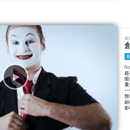
最
創
0
R
超
面
重
一
態
組
影