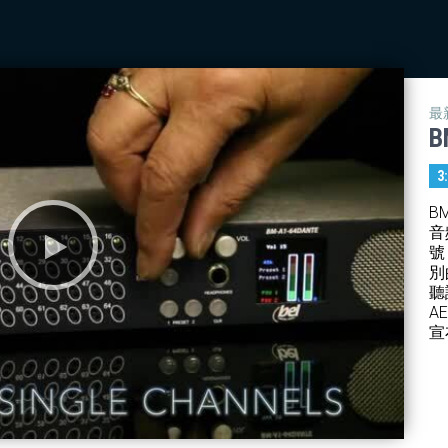
最
B
3
B
音
號
別
聽
A
宣