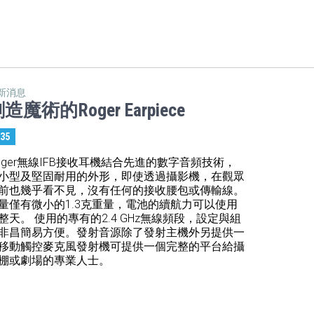
新消息
造魔術的Roger Earpiece
:35
oger無線IFB接收耳機結合先進的數字音頻技術，
小型及堅固耐用的外形，即使透過攝影機，在觀眾
前也幾乎看不見，沒有任何的接收腰包或傳輸線。
量僅有微小的1.3克重量，電池的續航力可以使用
整天。 使用的專有的2.4 GHz無線頻段，設定與組
非昌簡易方便。發射音源除了發射主機外另提供一
移動觸控麥克風發射機可提供一個完整的平台給攝
棚或劇場的專業人士。