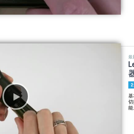
最
L
2
基
切
能