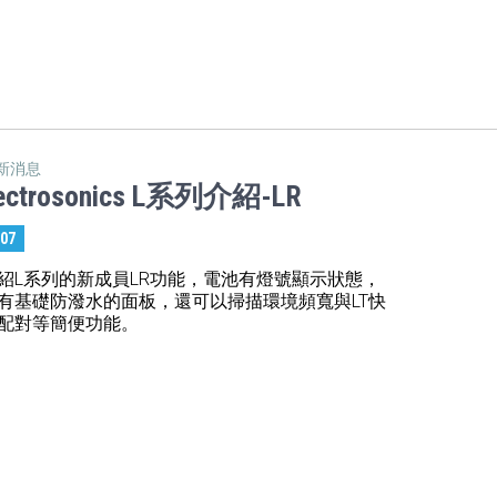
新消息
ectrosonics L系列介紹-LR
:07
紹L系列的新成員LR功能，電池有燈號顯示狀態，
有基礎防潑水的面板，還可以掃描環境頻寬與LT快
配對等簡便功能。