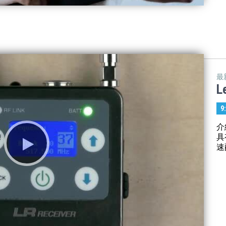
最
L
9
介
具
速