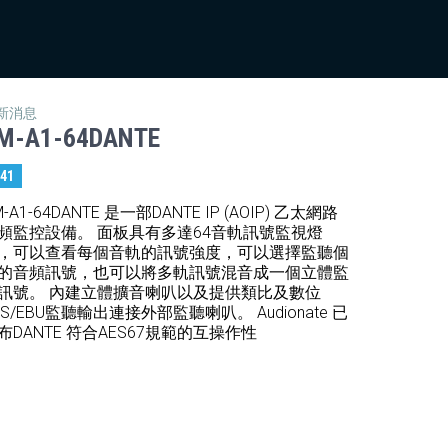
新消息
M-A1-64DANTE
:41
M-A1-64DANTE 是一部DANTE IP (AOIP) 乙太網路
頻監控設備。 面板具有多達64音軌訊號監視燈
，可以查看每個音軌的訊號強度，可以選擇監聽個
的音頻訊號，也可以將多軌訊號混音成一個立體監
訊號。 內建立體擴音喇叭以及提供類比及數位
ES/EBU監聽輸出連接外部監聽喇叭。 Audionate 已
布DANTE 符合AES67規範的互操作性