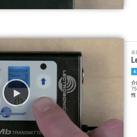
最
L
6
介
7
性